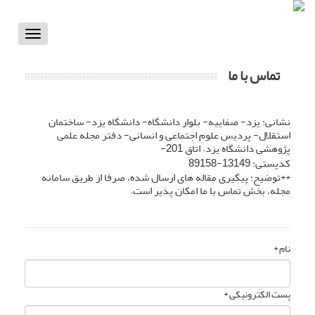
Toggle
vigation
تماس با ما
نشانی: یزد- صفاییه- بلوار دانشگاه- دانشگاه یزد- ساختمان
استقلال- پردیس علوم اجتماعی و انسانی- دفتر مجله علمی
پژوهشی دانشگاه یزد. اتاق 201-
کدپستی: 13149-89158
**توضیح: پیگیری مقاله های ارسال شده، صرفا از طریق سامانه
مجله، بخش تماس با ما امکان پذیر است.
نام *
پست الکترونیکی *