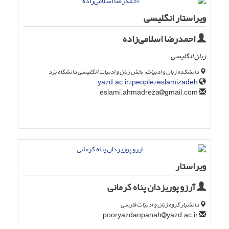
ویراستار انگلیسی
احمدرضا اسلامی‌زاده
زبان انگلیسی
دانشکده زبان‌ و ادبیات، بخش زبان و ادبیات انگلیسی دانشگاه یزد
yazd.ac.ir/people/eslamizadeh
gmail.com
eslami.ahmadreza
ویراستار
آرزو پوریزدان پناه کرمانی
دانشیار گروه زبان و ادبیّات فارسی
yazd.ac.ir
pooryazdanpanah