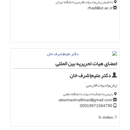
دانشیار زبان و ادبیّات فارسی دانشگاه تهران
ut.ac.ir
rhadi
اعضای هیات تحریریه بین المللی
دکتر علیم‌اشرف خان
زبان و ادبیات فارسی
رئیس دانشکده ادبیات دانشگاه دهلی
gmail.com
aleemashrafkhan
00919971584790
h-index:
7