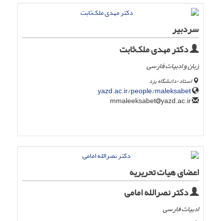
سردبیر
دکتر مهدی ملک‌ثابت
زبان و ادبیات فارسی
استاد-دانشگاه یزد
yazd.ac.ir/people/maleksabet
yazd.ac.ir
mmaleeksabet
اعضای هیات تحریریه
دکتر نصرالله امامی
ادبیات فارسی