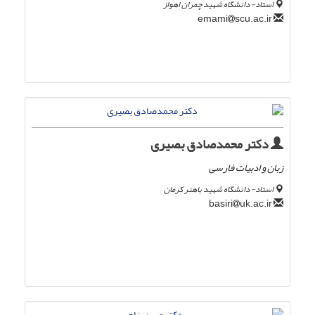
استاد- دانشگاه شهید چمران اهواز
scu.ac.ir
emami
دکتر محمدصادق بصیری
زبان و ادبیات فارسی
استاد- دانشگاه شهید باهنر کرمان
uk.ac.ir
basiri