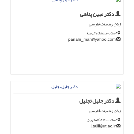
دکتر مهین پناهی
زبان و ادبیات فارسی
استاد-دانشگاه الزهرا
yahoo.com
panahi_mah
دکتر جلیل تجلیل
زبان و ادبیات فارسی
استاد- دانشگاه تهران
ut.ac.ir
j.tajlil