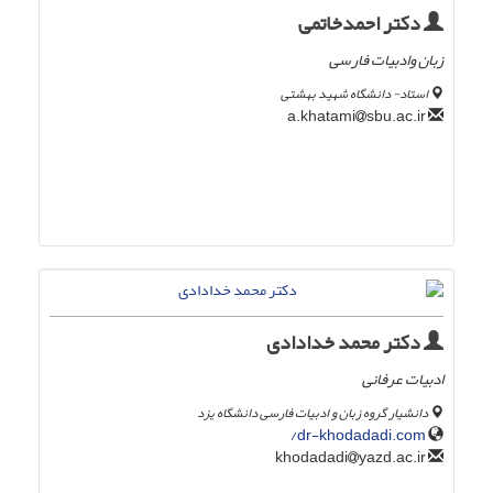
دکتر احمدخاتمی
زبان وادبیات فارسی
استاد- دانشگاه شهید بهشتی
sbu.ac.ir
a.khatami
دکتر محمد خدادادی
ادبیات عرفانی
دانشیار گروه زبان و ادبیات فارسی دانشگاه یزد
dr-khodadadi.com/
yazd.ac.ir
khodadadi