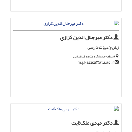
دکتر میرجلال الدین کزازی
زبان و ادبیات فارسی
استاد- دانشگاه علامه طباطبایی
atu.ac.ir
m.j.kazazi
دکتر مهدی ملک‌ثابت