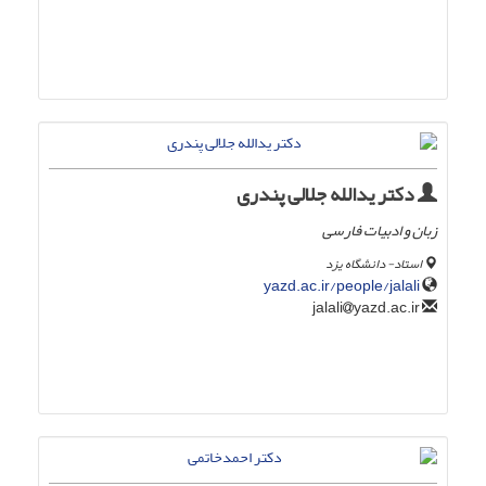
دکتر یدالله جلالی پندری
زبان و ادبیات فارسی
استاد- دانشگاه یزد
yazd.ac.ir/people/jalali
yazd.ac.ir
jalali