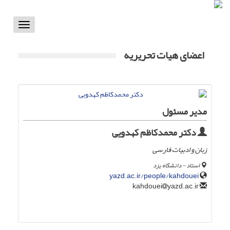
Toggle
vigation
اعضای هیات تحریریه
مدیر مسئول
دکتر محمدکاظم کهدویی
زبان و ادبیات فارسی
استاد - دانشگاه یزد
yazd.ac.ir/people/kahdouei
yazd.ac.ir
kahdouei