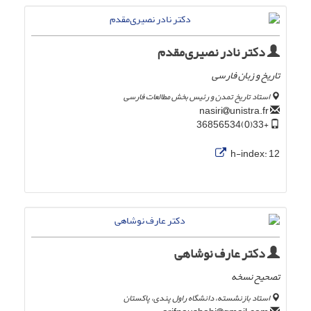
دکتر نادر نصیری‌مقدم
تاریخ و زبان فارسی
استاد تاریخ تمدن و رئیس بخش مطالعات فارسی
unistra.fr
nasiri
+33(0)36856534
h-index:
12
دکتر عارف نوشاهی
تصحیح نسخه
استاد بازنشسته، دانشگاه راول پندی، پاکستان