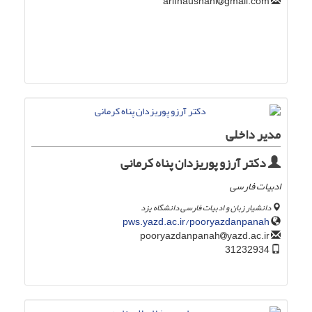
gmail.com
arifnaushahi
مدیر داخلی
دکتر آرزو پوریزدان پناه کرمانی
ادبیات فارسی
دانشیار زبان و ادبیات فارسی دانشگاه یزد
pws.yazd.ac.ir/pooryazdanpanah
yazd.ac.ir
pooryazdanpanah
31232934