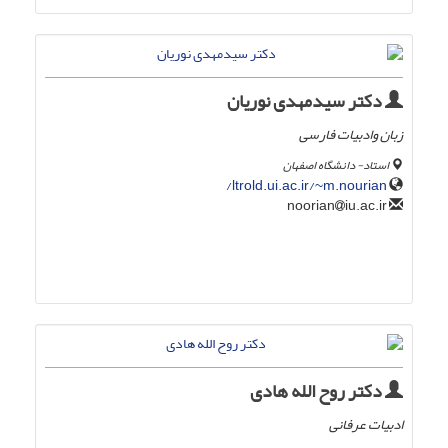
دکتر سیدمهدی نوریان
زبان وادبیات فارسی
استاد- دانشگاه اصفهان
ltrold.ui.ac.ir/~m.nourian/
iu.ac.ir
noorian
دکتر روح الله هادی
ادبیات عرفانی