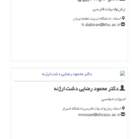
زبان وادبیات فارسی
استاد-دانشگاه تربیت معلم تهران
khu.ac.ir
h.dabiran
دکتر محمود رضایی دشت ارژنه
ادبیات حماسی
استاد زبان و ادبیّات فارسی دانشگاه شیراز
shrazu.ac.ir
mrezaei