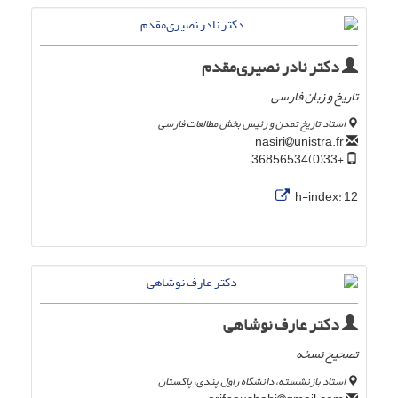
دکتر نادر نصیری‌مقدم
تاریخ و زبان فارسی
استاد تاریخ تمدن و رئیس بخش مطالعات فارسی
unistra.fr
nasiri
+33(0)36856534
h-index:
12
دکتر عارف نوشاهی
تصحیح نسخه
استاد بازنشسته، دانشگاه راول پندی، پاکستان