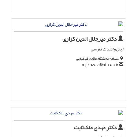
دکتر میرجلال الدین کزازی
زبان و ادبیات فارسی
استاد- دانشگاه علامه طباطبایی
atu.ac.ir
m.j.kazazi
دکتر مهدی ملک‌ثابت