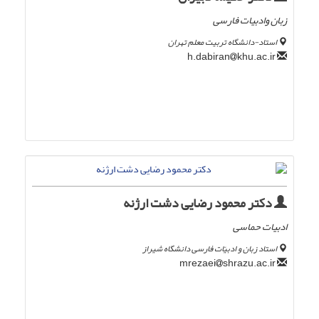
زبان وادبیات فارسی
استاد-دانشگاه تربیت معلم تهران
khu.ac.ir
h.dabiran
دکتر محمود رضایی دشت ارژنه
ادبیات حماسی
استاد زبان و ادبیّات فارسی دانشگاه شیراز
shrazu.ac.ir
mrezaei