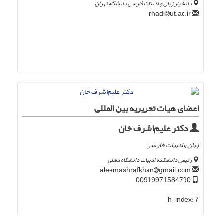
دانشیار زبان و ادبیّات فارسی دانشگاه تهران
ut.ac.ir
rhadi
اعضای هیات تحریریه بین المللی
دکتر علیم‌اشرف خان
زبان و ادبیات فارسی
رئیس دانشکده ادبیات دانشگاه دهلی
gmail.com
aleemashrafkhan
00919971584790
h-index:
7