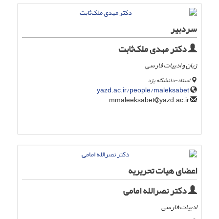
سردبیر
دکتر مهدی ملک‌ثابت
زبان و ادبیات فارسی
استاد-دانشگاه یزد
yazd.ac.ir/people/maleksabet
yazd.ac.ir
mmaleeksabet
اعضای هیات تحریریه
دکتر نصرالله امامی
ادبیات فارسی