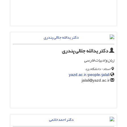
دکتر یدالله جلالی پندری
زبان و ادبیات فارسی
استاد- دانشگاه یزد
yazd.ac.ir/people/jalali
yazd.ac.ir
jalali