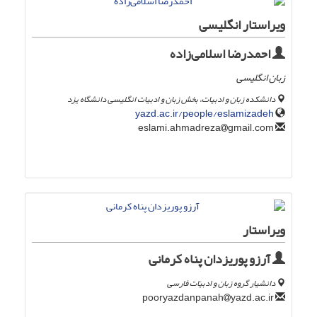
ویراستار انگلیسی
احمدرضا اسلامی‌زاده
زبان انگلیسی
دانشکده زبان‌ و ادبیات، بخش زبان و ادبیات انگلیسی دانشگاه یزد
yazd.ac.ir/people/eslamizadeh
gmail.com
eslami.ahmadreza
ویراستار
آرزو پوریزدان پناه کرمانی
دانشیار گروه زبان و ادبیّات فارسی
yazd.ac.ir
pooryazdanpanah