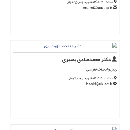
استاد- دانشگاه شهید چمران اهواز
scu.ac.ir
emami
دکتر محمدصادق بصیری
زبان و ادبیات فارسی
استاد- دانشگاه شهید باهنر کرمان
uk.ac.ir
basiri