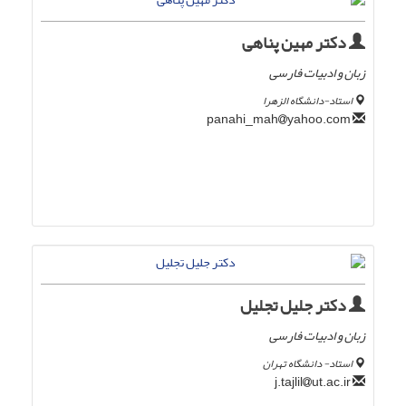
دکتر مهین پناهی
زبان و ادبیات فارسی
استاد-دانشگاه الزهرا
yahoo.com
panahi_mah
دکتر جلیل تجلیل
زبان و ادبیات فارسی
استاد- دانشگاه تهران
ut.ac.ir
j.tajlil