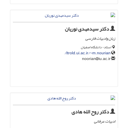
دکتر سیدمهدی نوریان
زبان وادبیات فارسی
استاد- دانشگاه اصفهان
ltrold.ui.ac.ir/~m.nourian/
iu.ac.ir
noorian
دکتر روح الله هادی
ادبیات عرفانی