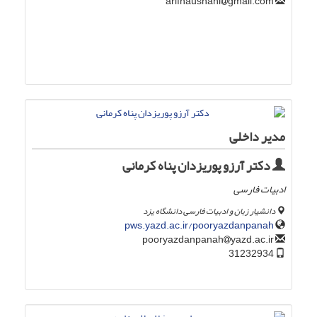
gmail.com
arifnaushahi
مدیر داخلی
دکتر آرزو پوریزدان پناه کرمانی
ادبیات فارسی
دانشیار زبان و ادبیات فارسی دانشگاه یزد
pws.yazd.ac.ir/pooryazdanpanah
yazd.ac.ir
pooryazdanpanah
31232934