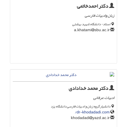
دکتر احمدخاتمی
زبان وادبیات فارسی
استاد- دانشگاه شهید بهشتی
sbu.ac.ir
a.khatami
دکتر محمد خدادادی
ادبیات عرفانی
دانشیار گروه زبان و ادبیات فارسی دانشگاه یزد
dr-khodadadi.com/
yazd.ac.ir
khodadadi