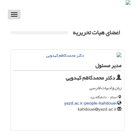
Toggle
vigation
اعضای هیات تحریریه
مدیر مسئول
دکتر محمدکاظم کهدویی
زبان و ادبیات فارسی
استاد - دانشگاه یزد
yazd.ac.ir/people/kahdouei
yazd.ac.ir
kahdouei