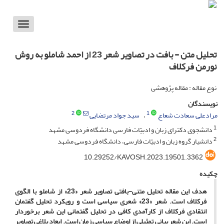
Toggle
vigation
تحلیل متن - بافت در تصاویر شعر 23 از احمد شاملو به روش
نورمن فرکلاف
نوع مقاله : مقاله پژوهشی
نویسندگان
2
1
مرادعلی سعادت شعاع
سید جواد مرتضایی
1
دانشجوی دکترای زبان و ادبیّات فارسی دانشگاه فردوسی مشهد
2
دانشیار گروه زبان و ادبیّات فارسی، دانشگاه فردوسی مشهد
10.29252/KAVOSH.2023.19501.3362
چکیده
هدف این مقاله تحلیل متنی-بافتی تصاویر شعر «23» از شاملو با الگوی
فرکلاف است. شعر «23» شعری سیاسی است و رویکرد تحلیل گفتمان
انتقادی فرکلاف از کارآمدی کافی در تحلیل گفتمانی این شعر برخوردار
است. این شعر بیانی تمثیلی از اوضاع سیاسی زمان است. ابعاد بلاغی تصاویر