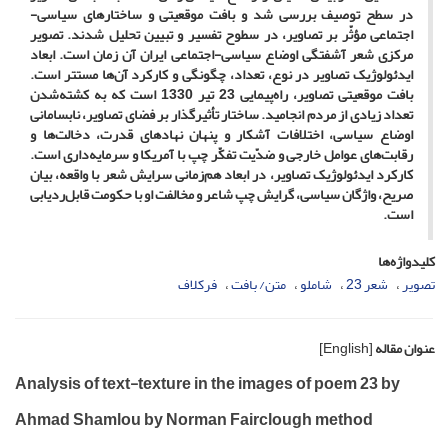
در سطح توصیف بررسی شد و بافت موقعیتی و ساختارهای سیاسی-
اجتماعی مؤثّر بر تصاویر، در سطوح تفسیر و تبیین تحلیل شدند. تصویر
مرکزی شعر آشفتگی اوضاع سیاسی-اجتماعی ایران آن زمان است. ابعاد
ایدئولوژیک تصاویر در نوع، تعداد، چگونگی و کارکرد آن‌ها مستتر است.
بافت موقعیتی تصاویر، راه‌پیمایی 23 تیر 1330 است که به کشته‌شدن
تعداد زیادی از مردم انجامید. ساختار تأثیرگذار بر فضای تصاویر، نابسامانی
اوضاع سیاسی، اختلافات آشکار و پنهان نهادهای قدرت، دخالت‌ها و
رقابت‌های عوامل خارجی و ضدّیت تفکّر چپ با آمریکا و سرمایه‌داری است.
کارکرد ایدئولوژیک تصاویر، در ابعاد هم‌زمانی سرایش شعر با واقعه، بیان
صریح، واژگان سیاسی، گرایش چپ شاعر و مخالفت او با حکومت قابل‌ردیابی
است.
کلیدواژه‌ها
تصویر
شعر 23
شاملو
متن/ بافت
فرکلاف
عنوان مقاله
[English]
Analysis of text-texture in the images of poem 23 by
Ahmad Shamlou by Norman Fairclough method