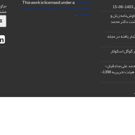
This work is licensed under a
Creative
برای
1403-06-15
Commons Attribution 4.0 International
مشت
.
License
وش‌نامه زبان و
شت دکتر محمد
ار یافته در مجله
 گوگل اسکولار
مد علی صادقیان-
هیئت تحریریه
1398-