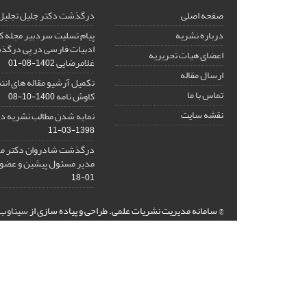
صفحه اصلی
درگذشت دکتر جلیل تجلیل
درباره نشریه
پیام تسلیت سردبیر مجله کا
ادبیات فارسی در پی درگذ
اعضای هیات تحریریه
غلامرضایی
1402-08-01
ارسال مقاله
تکمیل آرشیو مقاله های انتش
تماس با ما
کاوش نامه
1400-10-08
نقشه سایت
نمایه شدن مطالب نشریه در
1398-03-11
درگذشت شادروان دکتر مح
مدیر مسئول پیشین و عضو 
01-18
© سامانه مدیریت نشریات علمی.
طراحی و پیاده سازی از
سیناوب