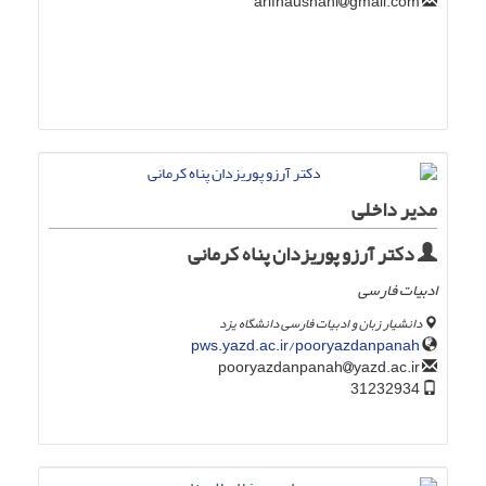
gmail.com
arifnaushahi
مدیر داخلی
دکتر آرزو پوریزدان پناه کرمانی
ادبیات فارسی
دانشیار زبان و ادبیات فارسی دانشگاه یزد
pws.yazd.ac.ir/pooryazdanpanah
yazd.ac.ir
pooryazdanpanah
31232934