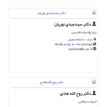
دکتر سیدمهدی نوریان
زبان وادبیات فارسی
استاد- دانشگاه اصفهان
ltrold.ui.ac.ir/~m.nourian/
iu.ac.ir
noorian
دکتر روح الله هادی
ادبیات عرفانی