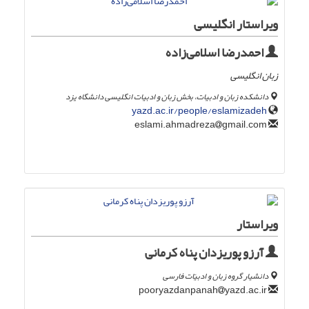
ویراستار انگلیسی
احمدرضا اسلامی‌زاده
زبان انگلیسی
دانشکده زبان‌ و ادبیات، بخش زبان و ادبیات انگلیسی دانشگاه یزد
yazd.ac.ir/people/eslamizadeh
gmail.com
eslami.ahmadreza
ویراستار
آرزو پوریزدان پناه کرمانی
دانشیار گروه زبان و ادبیّات فارسی
yazd.ac.ir
pooryazdanpanah