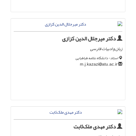
دکتر میرجلال الدین کزازی
زبان و ادبیات فارسی
استاد- دانشگاه علامه طباطبایی
atu.ac.ir
m.j.kazazi
دکتر مهدی ملک‌ثابت