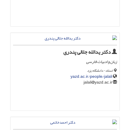
دکتر یدالله جلالی پندری
زبان و ادبیات فارسی
استاد- دانشگاه یزد
yazd.ac.ir/people/jalali
yazd.ac.ir
jalali