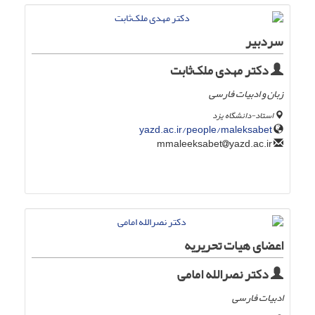
سردبیر
دکتر مهدی ملک‌ثابت
زبان و ادبیات فارسی
استاد-دانشگاه یزد
yazd.ac.ir/people/maleksabet
yazd.ac.ir
mmaleeksabet
اعضای هیات تحریریه
دکتر نصرالله امامی
ادبیات فارسی