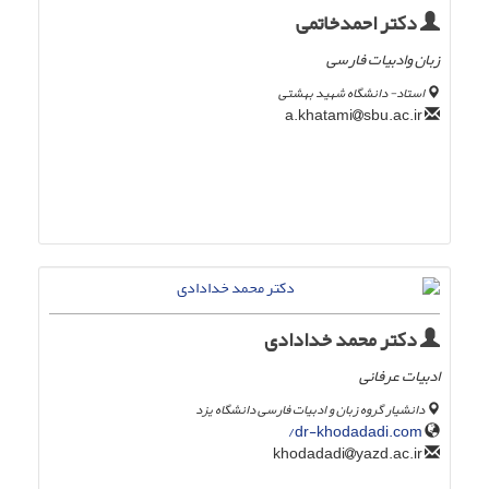
دکتر احمدخاتمی
زبان وادبیات فارسی
استاد- دانشگاه شهید بهشتی
sbu.ac.ir
a.khatami
دکتر محمد خدادادی
ادبیات عرفانی
دانشیار گروه زبان و ادبیات فارسی دانشگاه یزد
dr-khodadadi.com/
yazd.ac.ir
khodadadi