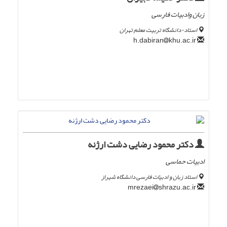
زبان وادبیات فارسی
استاد-دانشگاه تربیت معلم تهران
khu.ac.ir
h.dabiran
دکتر محمود رضایی دشت ارژنه
ادبیات حماسی
استاد زبان و ادبیّات فارسی دانشگاه شیراز
shrazu.ac.ir
mrezaei