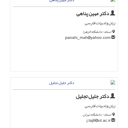
دکتر مهین پناهی
زبان و ادبیات فارسی
استاد-دانشگاه الزهرا
yahoo.com
panahi_mah
دکتر جلیل تجلیل
زبان و ادبیات فارسی
استاد- دانشگاه تهران
ut.ac.ir
j.tajlil