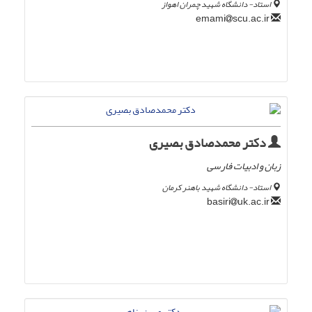
استاد- دانشگاه شهید چمران اهواز
scu.ac.ir
emami
دکتر محمدصادق بصیری
زبان و ادبیات فارسی
استاد- دانشگاه شهید باهنر کرمان
uk.ac.ir
basiri