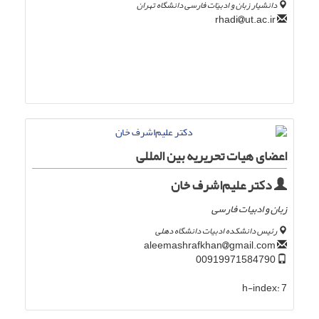
دانشیار زبان و ادبیّات فارسی دانشگاه تهران
ut.ac.ir
rhadi
اعضای هیات تحریریه بین المللی
دکتر علیم‌اشرف خان
زبان و ادبیات فارسی
رئیس دانشکده ادبیات دانشگاه دهلی
gmail.com
aleemashrafkhan
00919971584790
h-index:
7