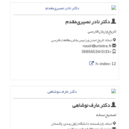
دکتر نادر نصیری‌مقدم
تاریخ و زبان فارسی
استاد تاریخ تمدن و رئیس بخش مطالعات فارسی
unistra.fr
nasiri
+33(0)36856534
h-index:
12
دکتر عارف نوشاهی
تصحیح نسخه
استاد بازنشسته، دانشگاه راول پندی، پاکستان