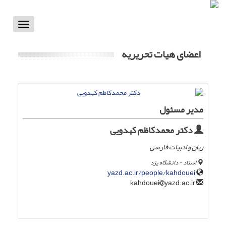
Toggle
vigation
اعضای هیات تحریریه
مدیر مسئول
دکتر محمدکاظم کهدویی
زبان و ادبیات فارسی
استاد - دانشگاه یزد
yazd.ac.ir/people/kahdouei
yazd.ac.ir
kahdouei