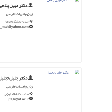
دکتر مهین پناهی
زبان و ادبیات فارسی
استاد-دانشگاه الزهرا
yahoo.com
panahi_mah
دکتر جلیل تجلیل
زبان و ادبیات فارسی
استاد- دانشگاه تهران
ut.ac.ir
j.tajlil