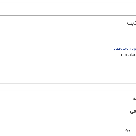
ابت
yazd.ac.ir
ه
می
ن اهواز