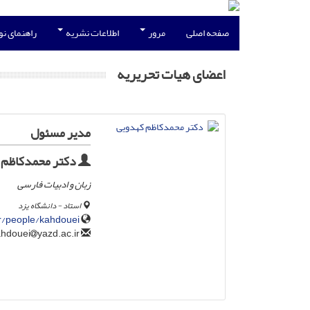
صفحه اصلی
مرور
اطلاعات نشریه
راهنمای ن
اعضای هیات تحریریه
مدیر مسئول
دکتر محمدکاظم 
زبان و ادبیات فارسی
استاد - دانشگاه یزد
ir/people/kahdouei
yazd.ac.ir
kahdouei