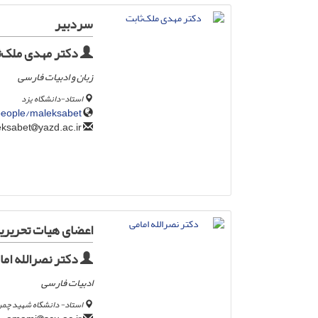
سردبیر
دکتر مهدی ملک‌ث
زبان و ادبیات فارسی
استاد-دانشگاه یزد
/people/maleksabet
yazd.ac.ir
mmaleeksabet
اعضای هیات تحریری
دکتر نصرالله اما
ادبیات فارسی
استاد- دانشگاه شهید چمرا