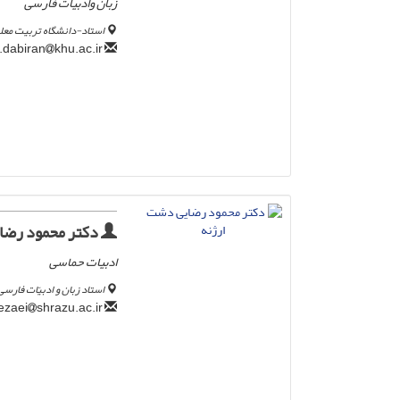
زبان وادبیات فارسی
استاد-دانشگاه تربیت معل
khu.ac.ir
h.dabiran
دکتر محمود رضا
ادبیات حماسی
استاد زبان و ادبیّات فارس
shrazu.ac.ir
mrezaei