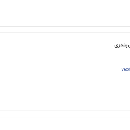
ی پندری
yazd