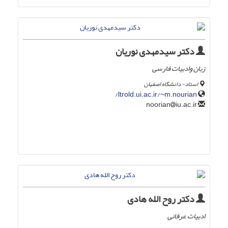
دکتر سیدمهدی نوریان
زبان وادبیات فارسی
استاد- دانشگاه اصفهان
ltrold.ui.ac.ir/~m.nourian/
iu.ac.ir
noorian
دکتر روح الله هادی
ادبیات عرفانی