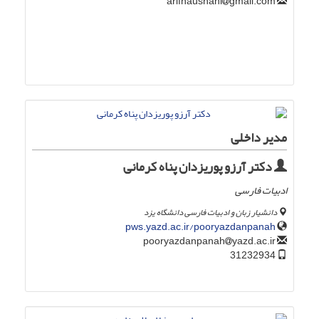
gmail.com
arifnaushahi
مدیر داخلی
دکتر آرزو پوریزدان پناه کرمانی
ادبیات فارسی
دانشیار زبان و ادبیات فارسی دانشگاه یزد
pws.yazd.ac.ir/pooryazdanpanah
yazd.ac.ir
pooryazdanpanah
31232934