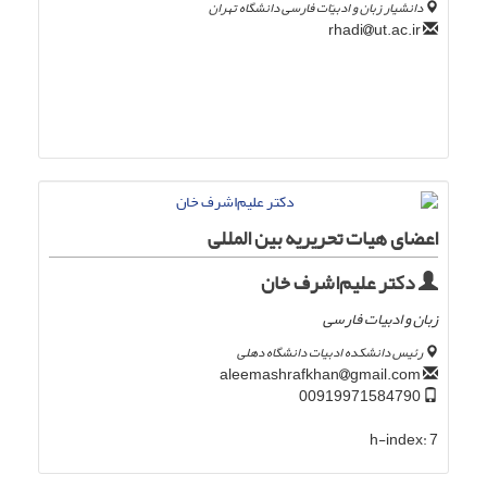
دانشیار زبان و ادبیّات فارسی دانشگاه تهران
ut.ac.ir
rhadi
اعضای هیات تحریریه بین المللی
دکتر علیم‌اشرف خان
زبان و ادبیات فارسی
رئیس دانشکده ادبیات دانشگاه دهلی
gmail.com
aleemashrafkhan
00919971584790
h-index:
7