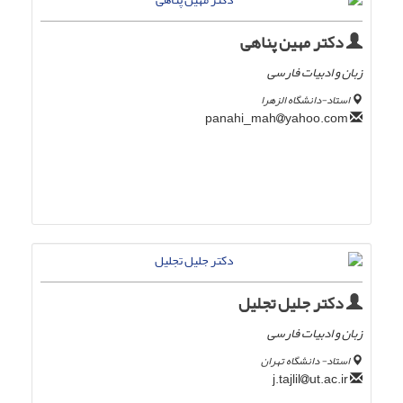
دکتر مهین پناهی
زبان و ادبیات فارسی
استاد-دانشگاه الزهرا
yahoo.com
panahi_mah
دکتر جلیل تجلیل
زبان و ادبیات فارسی
استاد- دانشگاه تهران
ut.ac.ir
j.tajlil