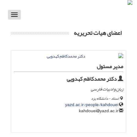
Toggle
vigation
اعضای هیات تحریریه
مدیر مسئول
دکتر محمدکاظم کهدویی
زبان و ادبیات فارسی
استاد - دانشگاه یزد
yazd.ac.ir/people/kahdouei
yazd.ac.ir
kahdouei