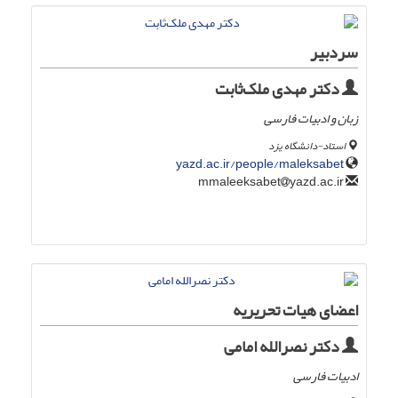
سردبیر
دکتر مهدی ملک‌ثابت
زبان و ادبیات فارسی
استاد-دانشگاه یزد
yazd.ac.ir/people/maleksabet
yazd.ac.ir
mmaleeksabet
اعضای هیات تحریریه
دکتر نصرالله امامی
ادبیات فارسی