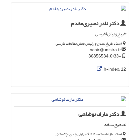
دکتر نادر نصیری‌مقدم
تاریخ و زبان فارسی
استاد تاریخ تمدن و رئیس بخش مطالعات فارسی
unistra.fr
nasiri
+33(0)36856534
h-index:
12
دکتر عارف نوشاهی
تصحیح نسخه
استاد بازنشسته، دانشگاه راول پندی، پاکستان