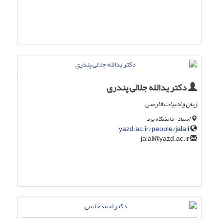
دکتر یدالله جلالی پندری
زبان و ادبیات فارسی
استاد- دانشگاه یزد
yazd.ac.ir/people/jalali
yazd.ac.ir
jalali