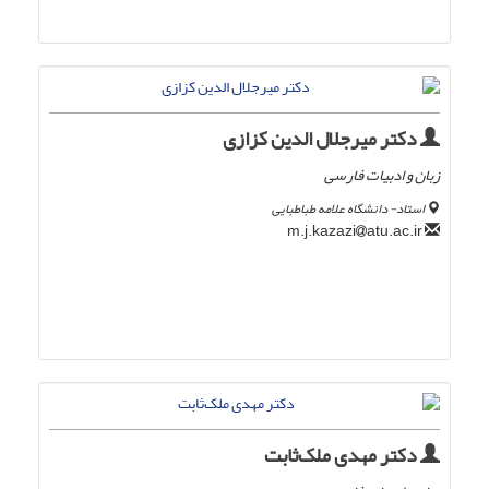
دکتر میرجلال الدین کزازی
زبان و ادبیات فارسی
استاد- دانشگاه علامه طباطبایی
atu.ac.ir
m.j.kazazi
دکتر مهدی ملک‌ثابت