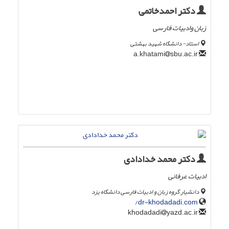
دکتر احمدخاتمی
زبان وادبیات فارسی
استاد- دانشگاه شهید بهشتی
sbu.ac.ir
a.khatami
دکتر محمد خدادادی
ادبیات عرفانی
دانشیار گروه زبان و ادبیات فارسی دانشگاه یزد
dr-khodadadi.com/
yazd.ac.ir
khodadadi