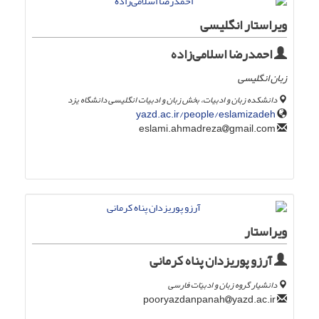
ویراستار انگلیسی
احمدرضا اسلامی‌زاده
زبان انگلیسی
دانشکده زبان‌ و ادبیات، بخش زبان و ادبیات انگلیسی دانشگاه یزد
yazd.ac.ir/people/eslamizadeh
gmail.com
eslami.ahmadreza
ویراستار
آرزو پوریزدان پناه کرمانی
دانشیار گروه زبان و ادبیّات فارسی
yazd.ac.ir
pooryazdanpanah