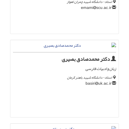
استاد- دانشگاه شهید چمران اهواز
scu.ac.ir
emami
دکتر محمدصادق بصیری
زبان و ادبیات فارسی
استاد- دانشگاه شهید باهنر کرمان
uk.ac.ir
basiri