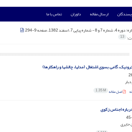
ویسندگان
ارسال مقاله
داوران
تماس با ما
ره:
دوره 4، شماره 7 و 8 - شماره پیاپی 7، اسفند 1382، صفحه 9-294
13
ات:
ترونیک، گامی بسوی اشتغال (مدلها، چالشها و راهکارها)
دبار
1.35 M
ه
اصل مقاله
رباره اجناس زکوی
حایری