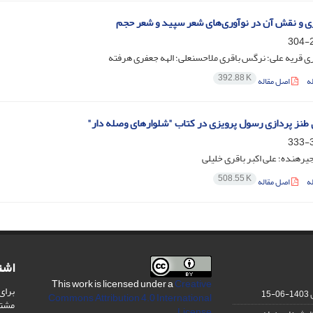
ی و نقش آن در نوآوری‌های شعر سپید و شعر حجم
2
 قریه علی؛ نرگس باقری ملاحسنعلی؛ الهه جعفری هرفته
392.88 K
ه
اصل مقاله
نز پردازی رسول پرویزی در کتاب "شلوارهای وصله دار"
3
جیرهنده؛ علی اکبر باقری خلیلی
508.55 K
ه
اصل مقاله
اشت
This work is licensed under a
Creative
برای
1403-06-15
Commons Attribution 4.0 International
مشت
.
License