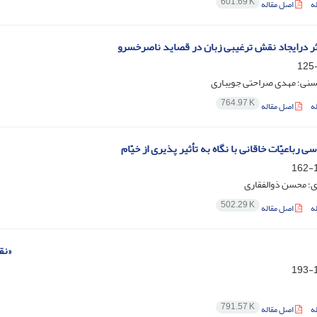
601.69 K
ه
اصل مقاله
ر درایجاد نقش ترغیبی زبان در قصاید ناصرخسرو
نی؛ مهدی صراحتی جویباری
764.97 K
ه
اصل مقاله
رباعیّات خاقانی با نگاه به تأثیر پذیری از خیّام
1
؛ محسن ذوالفقاری
502.29 K
ه
اصل مقاله
« نقدی بر نقد در مقاله‌های علمی- پژوهشی رمان شازده احتجاب»
1
791.57 K
ه
اصل مقاله