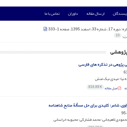
ویسندگان
ارسال مقاله
داوران
تماس با ما
ره:
دوره 17، شماره 33، اسفند 1395، صفحه 1-333
10
ات:
 پژوهشی
ی پژوهی در تذکره های فارسی
ه نیا؛ مهدی نیک منش
816.89 K
ه
اصل مقاله
راوی، شاعر: کلیدی برای حل مسألۀ منابع شاهنامه
حمودی لاهیجانی؛ محمد فشارکی؛ محبوبه خراسانی