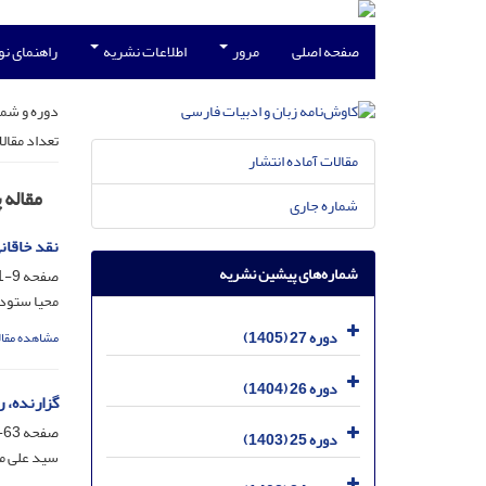
صفحه اصلی
مرور
اطلاعات نشریه
راهنمای ن
دوره و شما
تعداد مقال
مقالات آماده انتشار
مقاله
شماره جاری
نقد خاقان
شماره‌های پیشین نشریه
صفحه
9-61
محیا ستود
دوره 27 (1405)
مشاهده مقال
دوره 26 (1404)
گزارنده، 
صفحه
63-95
دوره 25 (1403)
سید علی م