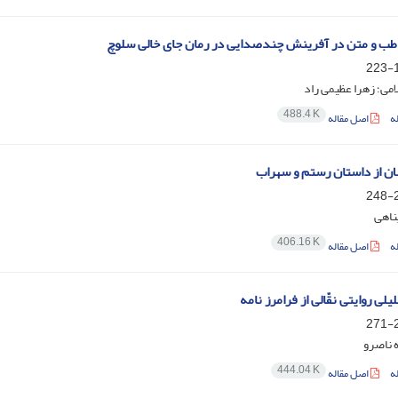
طب و متن در آفرینش چندصدایی در رمان جای خالی سلوچ
1
امی؛ زهرا عظیمی راد
488.4 K
ه
اصل مقاله
لان از داستان رستم و سهراب
2
پناهی
406.16 K
ه
اصل مقاله
لی روایتی نقّالی از فرامرز نامه
2
 ناصرو
444.04 K
ه
اصل مقاله