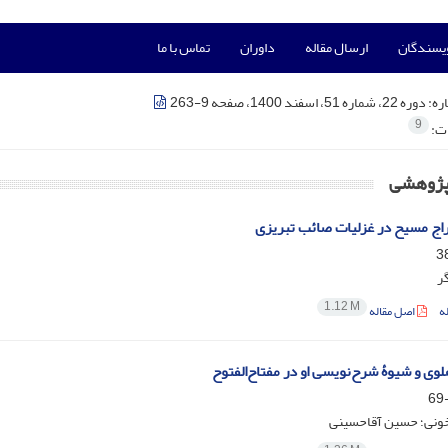
ویسندگان
ارسال مقاله
داوران
تماس با ما
ره:
دوره 22، شماره 51، اسفند 1400، صفحه 9-263
9
ات:
 پژوهشی
راج مسیح در غزلیات صائب تبریزی
ر
1.12 M
ه
اصل مقاله
وی و شیوۀ شرح‌نویسی او در مفتاح‌الفتوح
ونی؛ حسین آقاحسینی