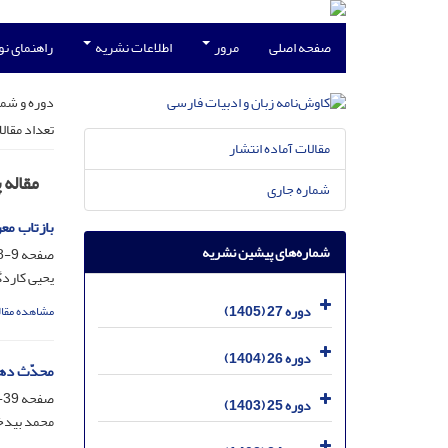
صفحه اصلی
مرور
اطلاعات نشریه
راهنمای ن
دوره و شما
تعداد مقال
مقالات آماده انتشار
مقاله
شماره جاری
بازتاب مع
شماره‌های پیشین نشریه
صفحه
9-38
یحیی کاردگ
دوره 27 (1405)
مشاهده مقال
دوره 26 (1404)
محدّث دهل
صفحه
39-69
دوره 25 (1403)
محمد بیدخ