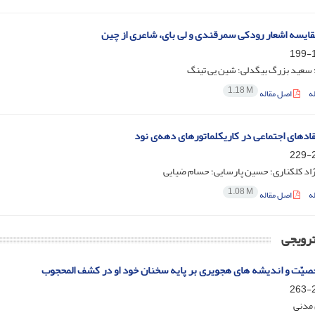
قایسه اشعار رودکی سمرقندی و لی بای، شاعری از چین
1
 سعید بزرگ بیگدلی؛ شین یی تینگ
1.18 M
ه
اصل مقاله
قادهای اجتماعی در کاریکلماتورهای دهه‌ی نود
2
ژاد کلکناری؛ حسین پارسایی؛ حسام ضیایی
1.08 M
ه
اصل مقاله
ترویجی
یّت و اندیشه های هجویری بر پایه سخنان خود او در کشف المحجوب
2
مدنی