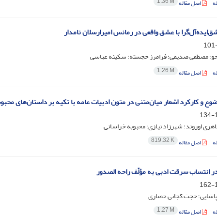
1.36 M
ه
اصل مقاله
ق‌ایده‌آل‌گرا با عشق‌ واقعی در رمانس امیرارسلان نامدار
خو؛ مصطفی صدیقی؛ فرامرز خجسته؛ سکینه عباسی
1.26 M
ه
اصل مقاله
وع و کارکرد اشعار میان‌متنی در متون ادبیات ‌عامه با تکیه بر داستان‌های محبوب
1
اهری اوروند؛ شهرزاد نیازی؛ محبوبه خراسانی
819.32 K
ه
اصل مقاله
 انتساب سرقت ادبی به مؤلّف راحه الصدور
1
اشایی؛ حجت کجانی حصاری
1.27 M
ه
اصل مقاله